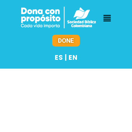
DONE
ES
|
EN